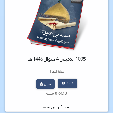
1005 الخميس 4 شوال 1446 هـ
مجلة الأحرار
قراءة
تنزيل
8.6MB مجلة
منذ أكثر من سنة