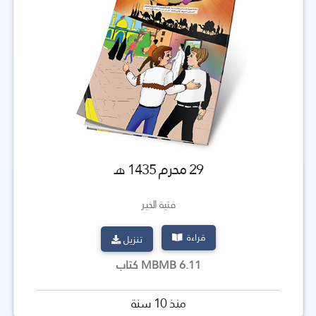
29 محرم 1435 هـ
فتية الخير
قراءة
تنزيل
6.11 MBMB كتاب
منذ 10 سنة