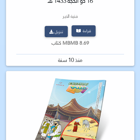
16 ذو الحجة 1433 هـ
فتية الخير
قراءة
تنزيل
8.69 MBMB كتاب
منذ 10 سنة