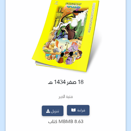
18 صفر 1434 هـ
فتية الخير
قراءة
تنزيل
8.63 MBMB كتاب