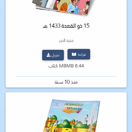
15 ذو القعدة 1433 هـ
فتية الخير
قراءة
تنزيل
8.44 MBMB كتاب
منذ 10 سنة