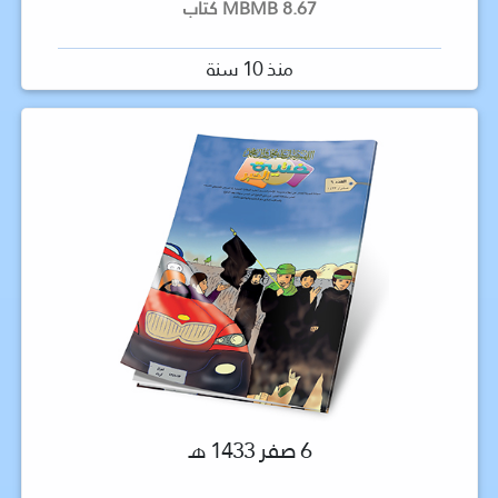
8.67 MBMB كتاب
منذ 10 سنة
6 صفر 1433 هـ