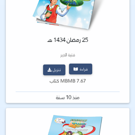
25 رمضان 1434 هـ
فتية الخير
قراءة
تنزيل
7.67 MBMB كتاب
منذ 10 سنة