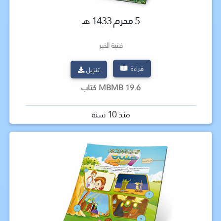
5 محرم 1433 هـ
فتية الخير
قراءة
تنزيل
19.6 MBMB كتاب
منذ 10 سنة