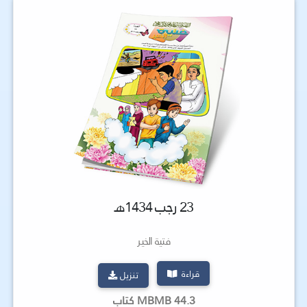
23 رجب 1434هـ
فتية الخير
قراءة
تنزيل
44.3 MBMB كتاب