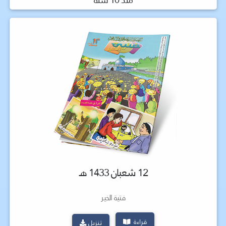
12 شعبان 1433 هـ
فتية الخير
قراءة
تنزيل