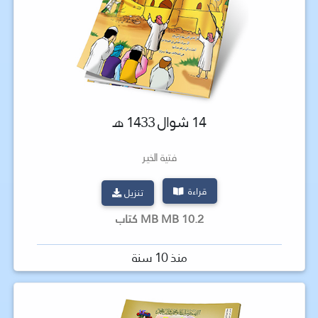
14 شوال 1433 هـ
فتية الخير
قراءة
تنزيل
10.2 MB MB كتاب
منذ 10 سنة