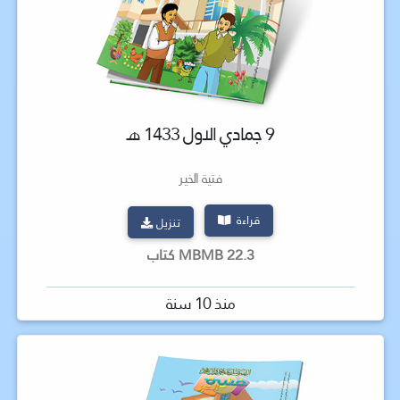
9 جمادي الاول 1433 هـ
فتية الخير
قراءة
تنزيل
22.3 MBMB كتاب
منذ 10 سنة