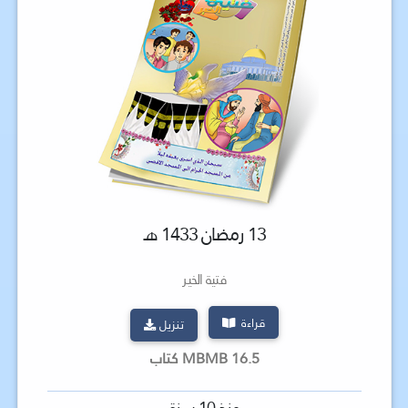
13 رمضان 1433 هـ
فتية الخير
قراءة
تنزيل
16.5 MBMB كتاب
منذ 10 سنة