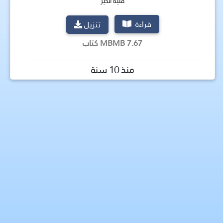
فتية الخير
قراءة
تنزيل
7.67 MBMB كتاب
منذ 10 سنة