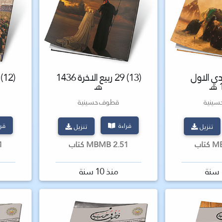
 جمادي الاول
(13) 29 ربيع الاخرة 1436
ـ
هـ
ينية
قطوف حسينية
قراءة
قر
تنزيل
تنزيل
2.51 MBMB كتاب
.51
منذ 10 سنة