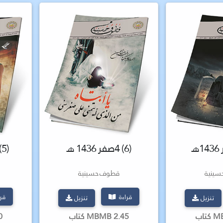
(6) 4صفر 1436 هـ
(5) 26محرم 1436 هـ
ينية
قطوف حسينية
قراءة
قر
تنزيل
تنزيل
2.45 MBMB كتاب
.00