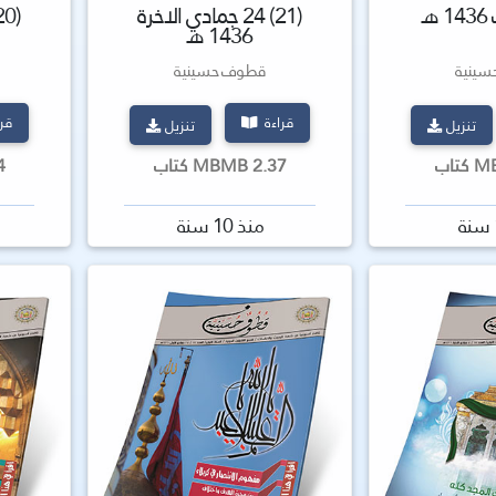
(21) 24 جمادي الاخرة
1436 هـ
ينية
قطوف حسينية
قراءة
قر
تنزيل
تنزيل
2.37 MBMB كتاب
.34
منذ 10 سنة