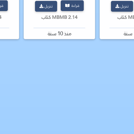
قراءة
قر
تنزيل
تنزيل
2.14 MBMB كتاب
.24
منذ 10 سنة