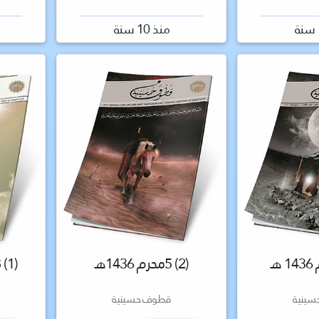
منذ 10 سنة
(2) 5محرم 1436هـ
(1) 28ذو الحجة 1435هـ
ينية
قطوف حسينية