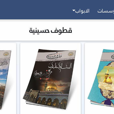
ؤسسات
الابواب
قطوف حسينية