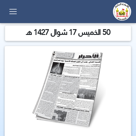
50 الخميس 17 شوال 1427 هـ