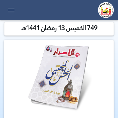
749 الخميس 13 رمضان 1441هـ