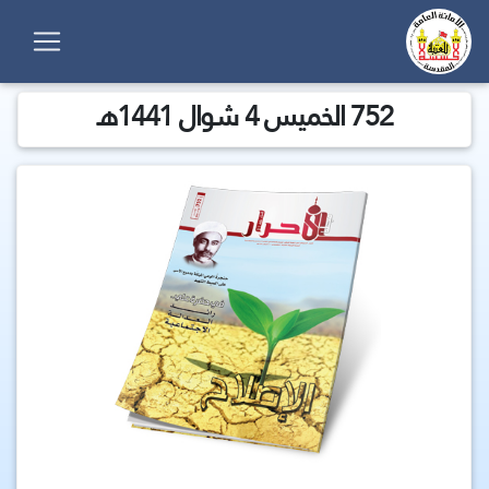
752 الخميس 4 شوال 1441هـ