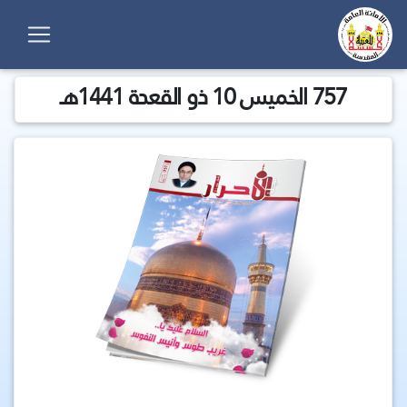
757 الخميس 10 ذو القعدة 1441هـ