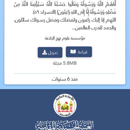
أَتَاهُمُ اللَّهُ وَرَسُولُهُ وَقَالُوا حَسْبُنَا اللَّهُ سَيُؤْتِينَا اللَّهُ مِنْ
فَضْلِهِ وَرَسُولُهُ إِنَّا إِلَى اللهِ رَاغِبُونَ} (الاسراء: ٥٩).
اللهم إنا إليك راغبون ولفضلك وفضل رسولك سائلون،
والحمد لله رب العالمين...
مؤسسة علوم نهج البلاغة
قراءة
تنزيل
5.8MB مجلة
منذ 6 سنوات