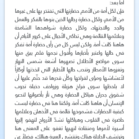
أما بعد:
فإن لكل أمة من الأمم حضارتها التي تفتخر بها على غيرها
من الأمم، ولكل حضارة رجالها الذين بنوها بالفكر والعمل
والجد والاجتهاد، ولكل حضارة شواهدها الشامخة
وعلائمها القائمة وهي تحاكي الأجيال على كرور الأيام أن
هاهنا كانت أمة. ولكن ليس كل من رأى حضارة أمة تفكر
في حالها واعتبر بأخبارها وأُفول نجمها فلم يبق منها
سوى مواضع الأطلال تصهرها أشعة شمس النهار
وتغزوها الأمطار وتندب حالها الأطيار التي اتخذتها أوكاراً
لأعشاشها ومؤى لفراخها وكأن قدرها قد حتّم عليها أن
لا يلحظها سوى فراخ هزيلة وزواحف دخيلة تجوب
شقوق جدران هياكل الحضارة وهي تأز بأصواتها لتدعو
الإنسان أن هاهنا كانت أمة. ولكننا هنا في حضارة ليست
كبقية الحضارات فشموخها قائمة في الأذهان وعلائمها
حاضرة في القلوب وهياكلها تشدّ الأرواح لتهفو إليها
أسيرة لأمرها ومنقادة لنهيها تغفو على المعنى هنا
وترتشف الدلالة هناك وتنتشي العبرة هنالك، فضلاً عن