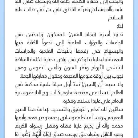
والبحث إلى حضارة الكلمة، كلمة الله ورسوله صلى الله
عليه وآله وسلم وقرآنه الناطق علي بن أبي طالب عليه
السلام
لذا:
تدعو أسرة (مجلة المبين) المفكرين والباحثين في
الجامعات والحوزات العلمية إلى تدعواً الكتابة فيها
والإسهام في رفدها بالأبحاث العلمية والدراسات
المعمقة؛ ليدلوا بدلوكم في رياض حضارة الكلمة الفياضة
لتنتشي الأرواح وتقر العيون وتأنس النفوس وهي
تجوب بين أروقة علومها العديدة وحقول معارفها الجمة.
ولا سيما أن (المبين) تعدّ أول مجلة علمية محكمة في
العالم الاسلامي مختصة بعلوم كتاب نهج البلاغة وسيرة
الإمام علي عليه السلام وفكره.
سائلين الله تعالى التوفيق والتسديد لإدامة هذا الصرح
المعرفي، ونسأله بلطفه وسابق رحمته وخير نعمه وأتمها
محمد وآله أن يديم علينا فضله وفضل رسوله الكريم
وهو القائل وقوله حق ووعده صدق {وَلَوْ أَنَّهُمْ رَضُوا مَا