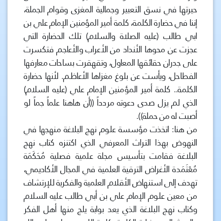
حيرتها في نسق التعبير وجمالية المغزى وقوام الجملة،
إننا في حضارة الكلمة، كلمة أمير المؤمنين الإمام علي بن
ابي طالب (عليه الصلاة والسلام) تلك الحضارة التي
عجزت عن محوها الأنداد من الأعراب والأعاجم فتكسرت
على جدران حقائقها المعاول، وتقهقرت بساحات معارفها
الفطاحل، ويأست عن بلوغ مغزاها الأعاظم. لأنها حضارة
الكلمة.. كلمة أمير المؤمنين الإمام علي (عليه السلام)
الذي لم يزل صدى دعوته مردداً ((أن هاهنا علماً جماً لو
أصبت له من حملة)).
من هنا: اتخذت مؤسسة علوم نهج البلاغة منهجها في
النهوض بهذا التراث المعرفي الذي اكتنزه كتاب نهج
البلاغة فقامت بتأسيس مجلة علمية فصلية مُحَكَمَة
مُعْتَمَدة الأغراض الترقية العلمية في المجال الأكاديمي،
تهدف إلى استنهاض الأقلام العلمية والفكرية للإرتشاف
من معين علوم الإمام علي بن أبي طالب عليه السلام
وكتاب نهج البلاغة الذي يعد بوابة يلج منها أهل الفكر