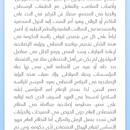
وأصحاب المناصب، والتعامل مع الطبقات الوسطى
والدنيا في المجتمع، فضلاً عن التركيز في البدء على
الحاكم أو الوالي وهو أمر التفتت إليه الدول المتحضرة
والمتقدمة في المجالات العلمية والنظم الحياتية. إذ أصبح
لزاماً على كل من يتصدى لتولي رئاسة الحكومة في
هذه البلدان تقديم برنامجه الانتخابي ورؤيته الإصلاحية
لإعادة التوازنات وسد النقص ورفع الخلل في مفاصل
الدولة وإن لم يكن من أهل الاختصاص مثلا في الاقتصاد
بحد ذاته أو غيره من الأنظمة التي تبنى بها حياة
المؤسسات وحياة المواطن. وإلا بغياب هذه الرؤية
الإصلاحية في البرنامج الانتخابي يعود المرشح للرئاسة
صفر اليدين. لذا: يقدم الإمام أمير المؤمنين (عليه
السلام) لاسيما في العهد الشريف الذي كتبه لواليه
على مصر، منظومة إصلاحية متكاملة في النظام
الاقتصادي العام دون الخوض في المفردات والجزئيات
التي تتجدد بفعل الزمان والمكان، أما النظام العام فهو
الأساس لقيام الهيكل الاقتصادي لأي حكومة، ومن ثم