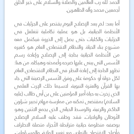
الحمد لله رب العالمين والصلاة والسلام على خير الخلق
أجمعين محمد وآله الطاهرين.
أما بعد: لم يعد الإصلاح اليوم يقتصر على الجزئيات في
الأنظمة الحياتية، بل هو عملية تكاملية تتغلغل في
الجزئيات والكليات حتى يصل إلى الذروة فيكتمل معه
مشروع بناء الحياة. والنظام الاقتصادي العام هو كغيره
من الأَنظمة الحياتية بحاجة إلى الإصلاح وإعادة رسم
الأسس التي يبني عليها صرحه وأعمدته وهيكله. من هنا:
تظهر الحاجة إلى إعادة النظر في النظام الاقتصادي العام
لكل دولة أو حكومة على وفق الأسس الرصينة التي جاء
بها القرآن والعترة النبوية، لاسيما ذلك الإرث العلمي
الذي زخرت به حياة أمير المؤمنين علي بن أبي طالب (عليه
السلام) بمقتضى تمكنه من ممارسة مهام تدبير شؤون
الحاكم والرعية، والوسط الحياتي الذي يجمع الاثنين وهو
الأوطان والولايات. فقد وظف عليه السلام الإصلاح
بوصفه منظومة حياتية مترابطة الأجزاء متصلة الاطراف
فأصلح الاقتصاد بالتوازي مع تغيير الولاة، والمسؤولين،