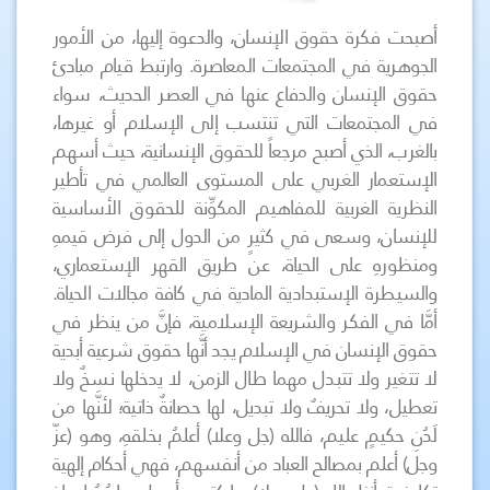
أصبحت فكرة حقوق الإنسان، والدعوة إليها، من الأمور
الجوهرية في المجتمعات المعاصرة. وارتبط قيام مبادئ
حقوق الإنسان والدفاع عنها في العصر الحديث، سواء
في المجتمعات التي تنتسب إلى الإسلام أو غيرها،
بالغرب، الذي أصبح مرجعاً للحقوق الإنسانية، حيث أسهم
الإستعمار الغربي على المستوى العالمي في تأطير
النظرية الغربية للمفاهيم المكوِّنة للحقوق الأساسية
للإنسان، وسعى في كثيرٍ من الدول إلى فرض قيمهِ
ومنظورهِ على الحياة، عن طريق القهر الإستعماري،
والسيطرة الإستبدادية المادية في كافة مجالات الحياة.
أمَّا في الفكر والشريعة الإسلامية، فإنَّ من ينظر في
حقوق الإنسان في الإسلام يجد أنَّها حقوق شرعية أبدية
لا تتغير ولا تتبدل مهما طال الزمن، لا يدخلها نسخٌ ولا
تعطيل، ولا تحريفٌ ولا تبديل، لها حصانةٌ ذاتية؛ لأنَّها من
لَدُنِ حكيمٍ عليم، فالله (جل وعلا) أعلمُ بخلقهِ، وهو (عزّ
وجل) أعلم بمصالح العباد من أنفسهم، فهي أحكام إلهية