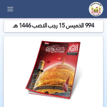
994 الخميس 15 رجب الاصب 1446 هـ