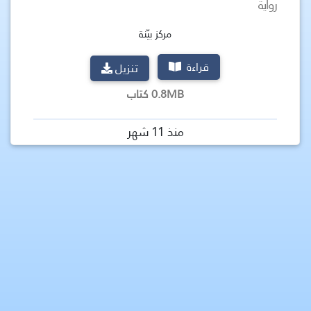
رواية
مركز بيّنة
قراءة
تنزيل
0.8MB كتاب
منذ 11 شهر