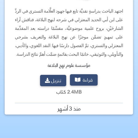
اجتهد الباحث بدراسةٍ نقديَّة تابع فيها جهود العلَّامة التستري في الردِّ
على ابن أبي الحديد المعتزلي في شرحه لنهج البلاغة، فناقش آراء
الشارحَيْنِ، بروح علمية موضوعيَّة، مقسِّمًا دراسته بعد المقدِّمة
على تمهيدٍ تضمَّن موجزًا عن نهج البلاغة والتعريف بشرحي
المعتزلي والتستري، ثمَّ الفصول دارسًا فيها: النقد اللغوي، والأدبي،
والتأويلي، والتوثيقي، خاتمًا البحث بقائمةٍ ضمَّت أهمَّ نتائج الدراسة.
مؤسسة علوم نهج البلاغة
قراءة
تنزيل
2.4MB كتاب
منذ 3 أشهر