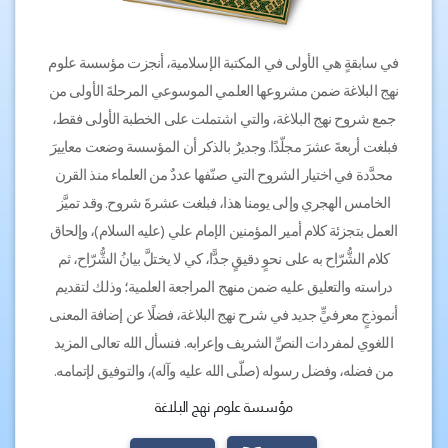
في سابقةٍ هي الأولى في المكتبة الإسلامية، أنجزت مؤسسة علوم
نهج البلاغة ضمن مشروعها العلمي الموسوعي المرحلةَ الأولى من
جمع شروح نهج البلاغة، والتي اشتملت على الخطبة الأولى فقط،
فبلغت أربعةَ عشرَ مجلّدًا. وجديرٌ بالذكر أن المؤسسة وضعت معاييرَ
محدَّدة في اختيار الشروح التي صنّفها عددٌ من العلماء منذ القرن
الخامس الهجري وإلى يومنا هذا، فبلغت عشرةَ شروح. وقد تميَّز
العمل بتجزئة كلام أمير المؤمنين الإمام علي (عليه السلام)، وإلحاق
كلام الشُّرّاح به على نحوٍ دقيقٍ جدًّا، كي لا يختلَّ بيانُ الشُّرّاح، ثم
دراسته والتعليق عليه ضمن منهج المراجعة العلمية؛ وذلك لتقديم
أنموذجٍ معرفيٍّ جديد في شرح نهج البلاغة، فضلًا عن إضافة المعنى
اللغوي لمفردات النصِّ الشريف وإعرابه. فنسأل الله تعالى المزيد
من فضله، وفضل رسوله (صلّى الله عليه وآله)، والتوفيق لإتمامه.
مؤسسة علوم نهج البلاغة