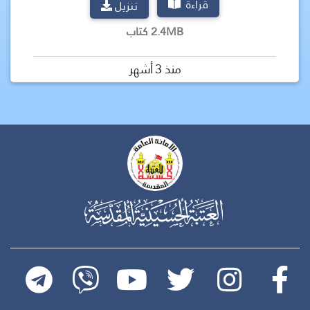
قراءة
تنزيل
2.4MB كتاب
منذ 3 أشهر