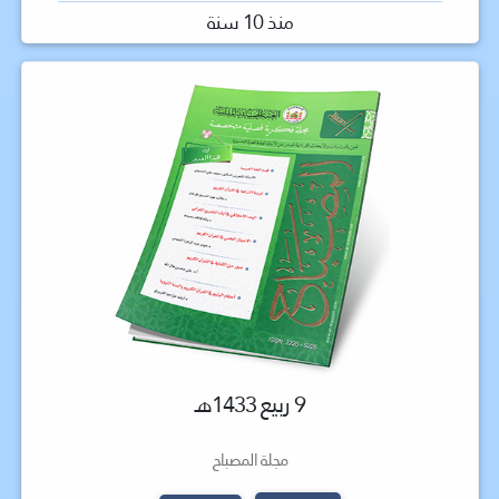
منذ 10 سنة
9 ربيع 1433هـ
مجلة المصباح