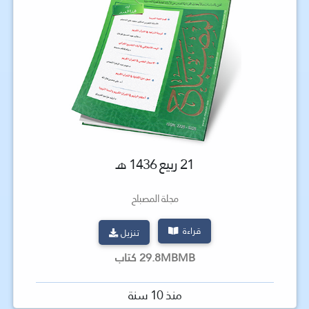
21 ربيع 1436 هـ
مجلة المصباح
قراءة
تنزيل
29.8MBMB كتاب
منذ 10 سنة