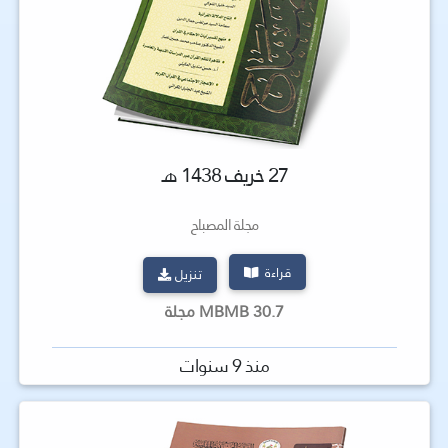
27 خريف 1438 هـ
مجلة المصباح
قراءة
تنزيل
30.7 MBMB مجلة
منذ 9 سنوات