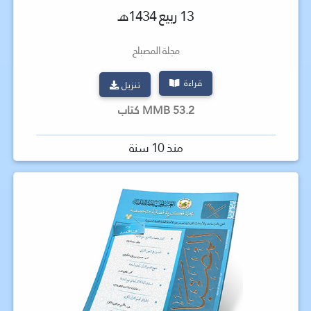
13 ربيع 1434هـ
مجلة المصباح
قراءة
تنزيل
53.2 MMB كتاب
منذ 10 سنة