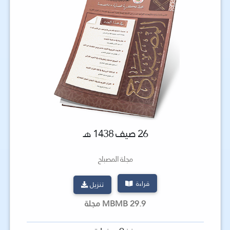
26 صيف 1438 هـ
مجلة المصباح
قراءة
تنزيل
29.9 MBMB مجلة