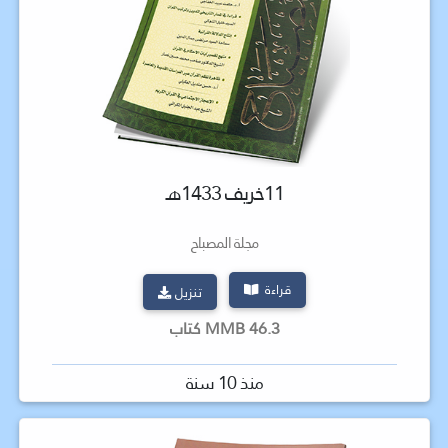
11خريف 1433هـ
مجلة المصباح
قراءة
تنزيل
46.3 MMB كتاب
منذ 10 سنة