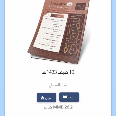
10 صيف 1433هـ
مجلة المصباح
قراءة
تنزيل
26.2 MMB كتاب