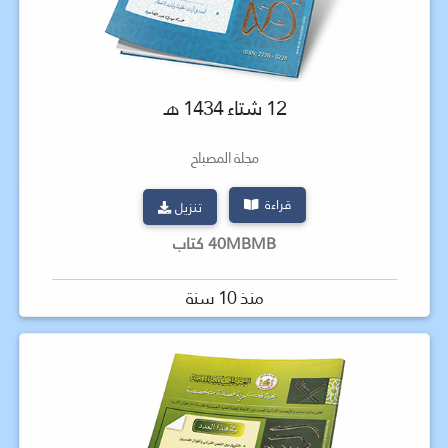
12 شتاء 1434 هـ
مجلة المصباح
قراءة
تنزيل
40MBMB كتاب
منذ 10 سنة