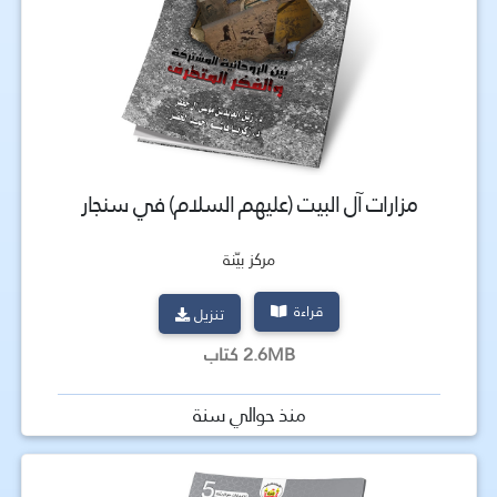
مزارات آل البيت (عليهم السلام) في سنجار
مركز بيّنة
قراءة
تنزيل
2.6MB كتاب
منذ حوالي سنة