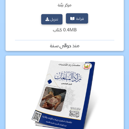
مركز بيّنة
قراءة
تنزيل
0.4MB كتاب
منذ حوالي سنة