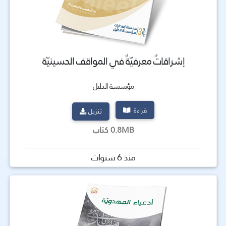
إشراقاتٌ معرفيّةٌ في المواقف الحسينيّة
مؤسسة الدليل
قراءة
تنزيل
0.8MB كتاب
منذ 6 سنوات