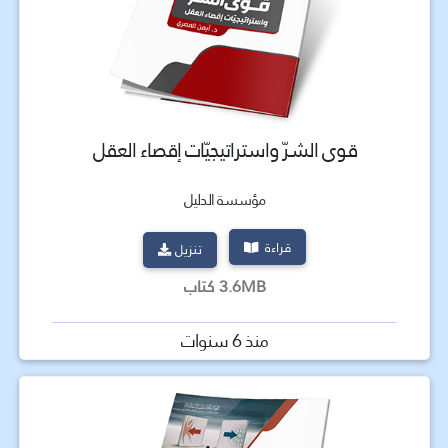
قـوی الشـرّ واستراتیجیّات إقصاء العقل
مؤسسة الدليل
قراءة
تنزيل
3.6MB كتاب
منذ 6 سنوات