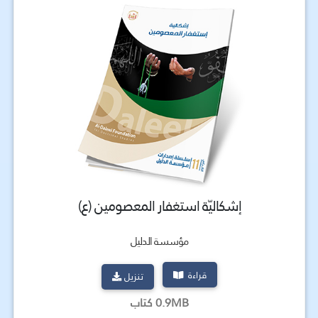
إشكاليّة استغفار المعصومين (ع)
مؤسسة الدليل
قراءة
تنزيل
0.9MB كتاب