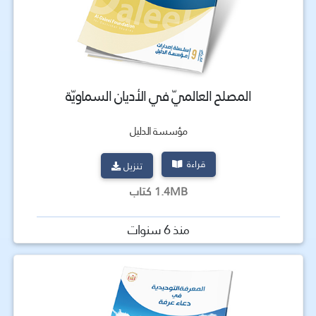
المصلح العالميّ في الأديان السماويّة
مؤسسة الدليل
قراءة
تنزيل
1.4MB كتاب
منذ 6 سنوات