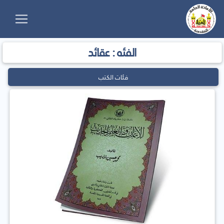
الفئه : عقائد
فئات الكتب