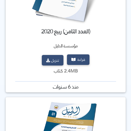
(العدد الثامن) ربيع 2020
مؤسسة الدليل
قراءة
تنزيل
2.4MB كتاب
منذ 6 سنوات