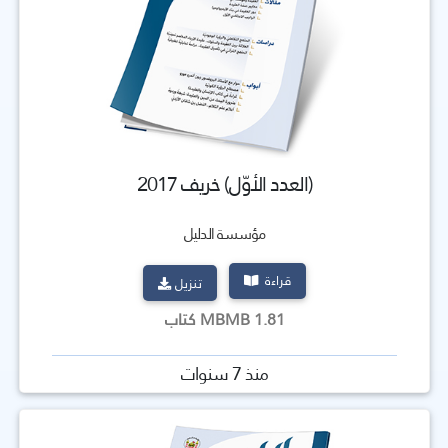
(العدد الأوّل) خريف 2017
مؤسسة الدليل
قراءة
تنزيل
1.81 MBMB كتاب
منذ 7 سنوات