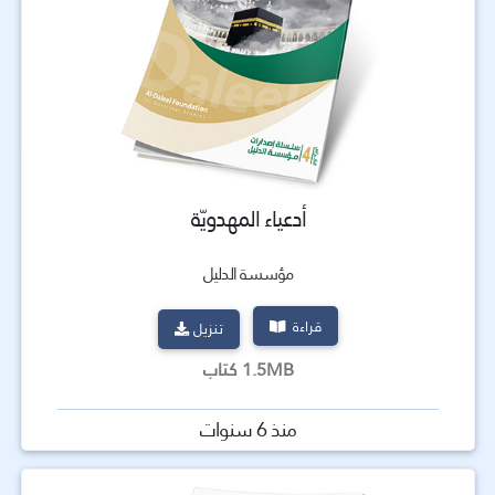
أدعياء المهدويّة
مؤسسة الدليل
قراءة
تنزيل
1.5MB كتاب
منذ 6 سنوات