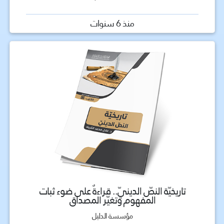
منذ 6 سنوات
تاريخيّة النصّ الدينيّ.. قراءةٌ على ضوء ثبات
المفهوم وتغيّر المصداق
مؤسسة الدليل