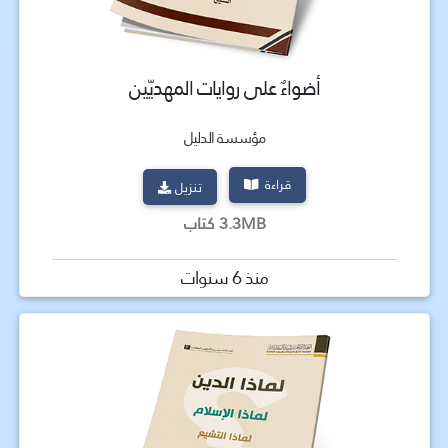
أضواءٌ على روايات المهديّين
مؤسسة الدليل
قراءة
تنزيل
3.3MB كتاب
منذ 6 سنوات