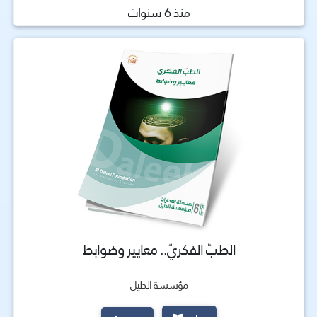
منذ 6 سنوات
الطبّ الفكريّ.. معایـیر وضوابط
مؤسسة الدليل